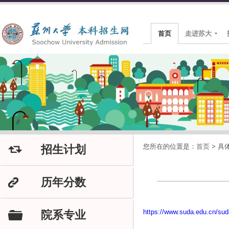
首页
走进苏大
您所在的位置是：
首页
>
具
招生计划
J
历年分数
K
https://www.suda.edu.cn/su
院系专业
F