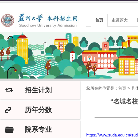
首页
走进苏大
您所在的位置是：
首页
>
具
招生计划
J
“名城名
历年分数
K
院系专业
F
https://www.suda.edu.cn/su