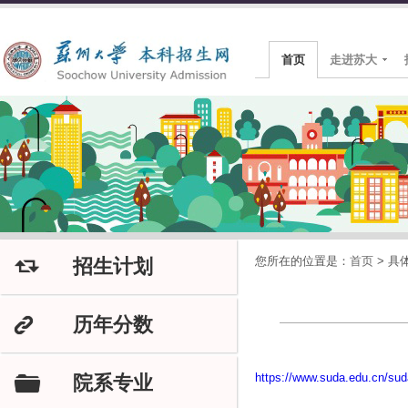
首页
走进苏大
您所在的位置是：
首页
>
具
招生计划
J
历年分数
K
https://www.suda.edu.cn/su
院系专业
F