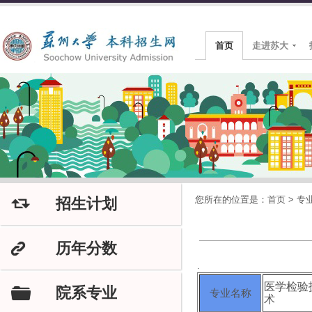
首页
走进苏大
您所在的位置是：
首页
>
专
招生计划
J
历年分数
K
.
医学检验
院系专业
F
专业名称
术