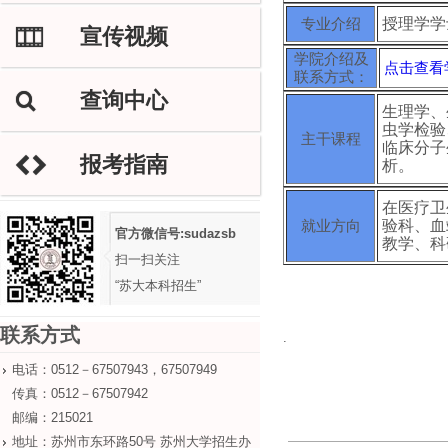
专业介绍
授理学学
宣传视频
M
学院介绍及
点击查看
联系方式：
查询中心
L
生理学、
虫学检验
主干课程
临床分子
报考指南
H
析。
在医疗卫
就业方向
验科、血
官方微信号:sudazsb
教学、科
扫一扫关注
“苏大本科招生”
联系方式
.
电话：0512－67507943，67507949
传真：0512－67507942
邮编：215021
地址：苏州市东环路50号 苏州大学招生办