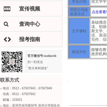
专业介绍
授文学学
宣传视频
M
学院介绍及
点击查看
联系方式：
基础俄语
查询中心
L
读、初级
主干课程
斯文学、
语、英语
报考指南
H
写作、综
能够在教
就业方向
政府机构
官方微信号:sudazsb
扫一扫关注
“苏大本科招生”
联系方式
.
电话：0512－67507943，67507949
传真：0512－67507942
邮编：215021
地址：苏州市东环路50号 苏州大学招生办