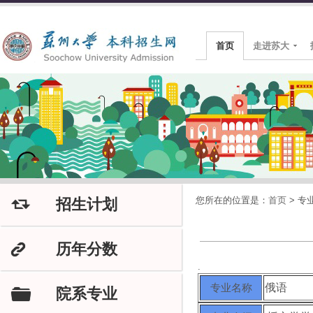
首页
走进苏大
您所在的位置是：
首页
>
专
招生计划
J
历年分数
K
.
专业名称
俄语
院系专业
F