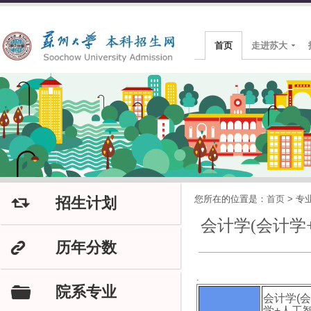
首页
走进苏大
您所在的位置是：
首页
>
专
招生计划
J
会计学(会计学
历年分数
K
.
院系专业
F
会计学(
学+人工