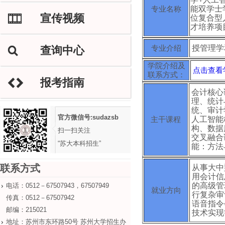
专业名称
能双学士
宣传视频
M
位复合型
才培养项
专业介绍
授管理学
查询中心
L
学院介绍及
点击查看
联系方式：
报考指南
H
会计核心
理、统计
统、审计
官方微信号:sudazsb
主干课程
人工智能
构、数据
扫一扫关注
交叉融合
“苏大本科招生”
能：方法
联系方式
从事大中
用会计信
的高级管
电话：0512－67507943，67507949
就业方向
行复杂审
传真：0512－67507942
语音指令
邮编：215021
技术实现
地址：苏州市东环路50号 苏州大学招生办