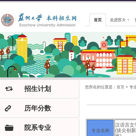
首页
走进苏大
您所在的位置是：
首页
>
专
招生计划
J
历年分数
K
.
汉语言文
院系专业
F
专业名称
(拔尖创新
班)