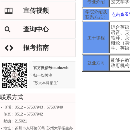
专业介绍
授文学学
宣传视频
M
学院介绍及
点击查看
联系方式：
综合英语
查询中心
L
语音、英
主干课程
笔译、英
概论（英
报考指南
H
学、英语
能够在教
就业方向
政府机构
官方微信号:sudazsb
扫一扫关注
“苏大本科招生”
联系方式
.
电话：0512－67507943，67507949
传真：0512－67507942
邮编：215021
地址：苏州市东环路50号 苏州大学招生办