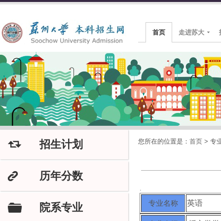
首页
走进苏大
您所在的位置是：
首页
>
专
招生计划
J
历年分数
K
.
专业名称
英语
院系专业
F