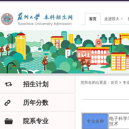
首页
走进苏大
您所在的位置是：
首页
>
专
招生计划
J
历年分数
K
.
电子科学
院系专业
F
专业名称
技术