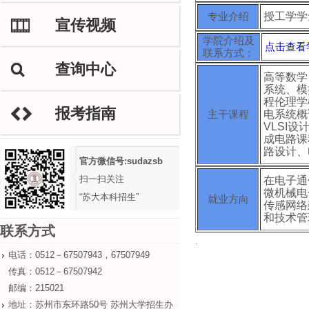
专业介绍
授工学学
宣传视频
M
学院介绍及
点击查看
联系方式：
查询中心
L
高等数学
系统、模
程伦理学
报考指南
H
主干课程
电系统概
VLSI
成电路课
路设计、
官方微信号:sudazsb
扫一扫关注
在电子通
微机械电
“苏大本科招生”
就业方向
传感网络
和技术管
联系方式
.
电话：0512－67507943，67507949
传真：0512－67507942
邮编：215021
地址：苏州市东环路50号 苏州大学招生办