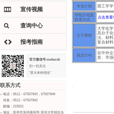
专业介绍
授工学学
宣传视频
M
学院介绍及
点击查看
联系方式：
查询中心
L
大学化学
高分子化
主干课程
法、材料
报考指南
H
复合材料
在中外企
就业方向
发、市场
官方微信号:sudazsb
扫一扫关注
“苏大本科招生”
联系方式
.
电话：0512－67507943，67507949
传真：0512－67507942
邮编：215021
地址：苏州市东环路50号 苏州大学招生办