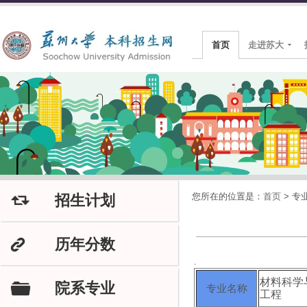
首页
走进苏大
您所在的位置是：
首页
>
专
招生计划
J
历年分数
K
.
材料科学
院系专业
F
专业名称
工程